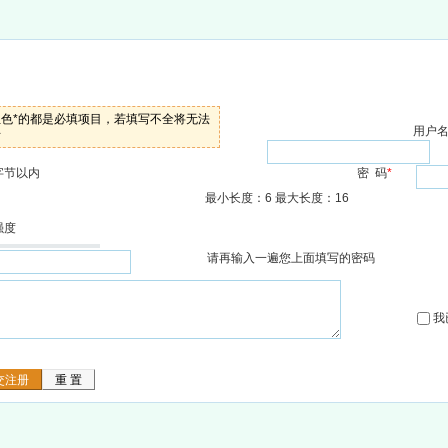
红色*的都是必填项目，若填写不全将无法
用户
册
字节以内
密 码
*
最小长度：6 最大长度：16
强度
请再输入一遍您上面填写的密码
我