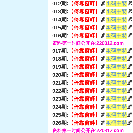
012期:
【倚靠窗畔】
🌌
⒋码中特

013期:
【倚靠窗畔】
🌌
⒋码中特
🌌
014期:
【倚靠窗畔】
🌌
⒋码中特
🌌
015期:
【倚靠窗畔】
🌌
⒋码中特
🌌
016期:
【倚靠窗畔】
🌌
⒋码中特

资料第一时间公开在:220312.com
017期:
【倚靠窗畔】
🌌
⒋码中特

018期:
【倚靠窗畔】
🌌
⒋码中特
🌌
019期:
【倚靠窗畔】
🌌
⒋码中特
🌌
020期:
【倚靠窗畔】
🌌
⒋码中特

021期:
【倚靠窗畔】
🌌
⒋码中特
🌌
022期:
【倚靠窗畔】
🌌
⒋码中特

023期:
【倚靠窗畔】
🌌
⒋码中特

024期:
【倚靠窗畔】
🌌
⒋码中特
🌌
025期:
【倚靠窗畔】
🌌
⒋码中特
🌌
026期:
【倚靠窗畔】
🌌
⒋码中特
🌌
资料第一时间公开在:220312.com