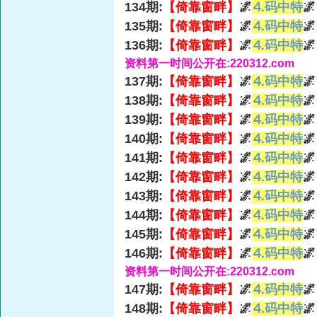
134期:
【倚靠窗畔】
🌌
⒋码中特
🌌
135期:
【倚靠窗畔】
🌌
⒋码中特
🌌
136期:
【倚靠窗畔】
🌌
⒋码中特

资料第一时间公开在:220312.com
137期:
【倚靠窗畔】
🌌
⒋码中特
🌌
138期:
【倚靠窗畔】
🌌
⒋码中特
🌌
139期:
【倚靠窗畔】
🌌
⒋码中特

140期:
【倚靠窗畔】
🌌
⒋码中特
🌌
141期:
【倚靠窗畔】
🌌
⒋码中特

142期:
【倚靠窗畔】
🌌
⒋码中特
🌌
143期:
【倚靠窗畔】
🌌
⒋码中特
🌌
144期:
【倚靠窗畔】
🌌
⒋码中特

145期:
【倚靠窗畔】
🌌
⒋码中特
🌌
146期:
【倚靠窗畔】
🌌
⒋码中特
🌌
资料第一时间公开在:220312.com
147期:
【倚靠窗畔】
🌌
⒋码中特
🌌
148期:
【倚靠窗畔】
🌌
⒋码中特
