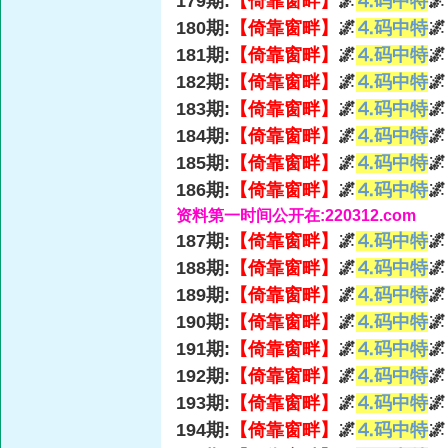
179期:
【倚靠窗畔】
🌌
⒋码中特

180期:
【倚靠窗畔】
🌌
⒋码中特

181期:
【倚靠窗畔】
🌌
⒋码中特
🌌
182期:
【倚靠窗畔】
🌌
⒋码中特
🌌
183期:
【倚靠窗畔】
🌌
⒋码中特

184期:
【倚靠窗畔】
🌌
⒋码中特

185期:
【倚靠窗畔】
🌌
⒋码中特
🌌
186期:
【倚靠窗畔】
🌌
⒋码中特

资料第一时间公开在:220312.com
187期:
【倚靠窗畔】
🌌
⒋码中特

188期:
【倚靠窗畔】
🌌
⒋码中特
🌌
189期:
【倚靠窗畔】
🌌
⒋码中特

190期:
【倚靠窗畔】
🌌
⒋码中特

191期:
【倚靠窗畔】
🌌
⒋码中特
🌌
192期:
【倚靠窗畔】
🌌
⒋码中特

193期:
【倚靠窗畔】
🌌
⒋码中特

194期:
【倚靠窗畔】
🌌
⒋码中特
