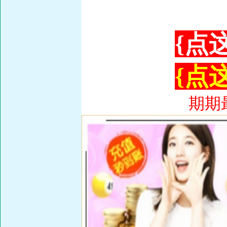
{点
{点
期期最