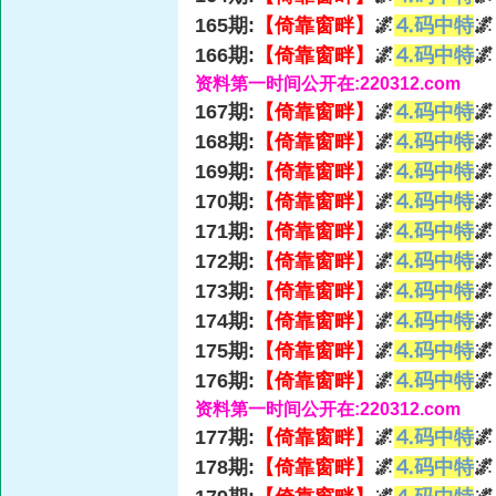
165期:
【倚靠窗畔】
🌌
⒋码中特
🌌
166期:
【倚靠窗畔】
🌌
⒋码中特

资料第一时间公开在:220312.com
167期:
【倚靠窗畔】
🌌
⒋码中特

168期:
【倚靠窗畔】
🌌
⒋码中特

169期:
【倚靠窗畔】
🌌
⒋码中特

170期:
【倚靠窗畔】
🌌
⒋码中特
🌌
171期:
【倚靠窗畔】
🌌
⒋码中特
🌌
172期:
【倚靠窗畔】
🌌
⒋码中特
🌌
173期:
【倚靠窗畔】
🌌
⒋码中特

174期:
【倚靠窗畔】
🌌
⒋码中特

175期:
【倚靠窗畔】
🌌
⒋码中特

176期:
【倚靠窗畔】
🌌
⒋码中特
🌌
资料第一时间公开在:220312.com
177期:
【倚靠窗畔】
🌌
⒋码中特
🌌
178期:
【倚靠窗畔】
🌌
⒋码中特
