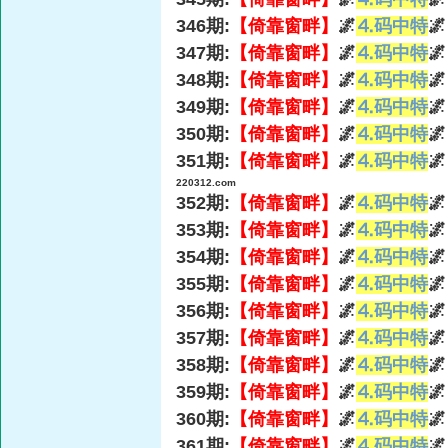
346期:
【倚靠窗畔】
🌌
⒋码中特
🌌
347期:
【倚靠窗畔】
🌌
⒋码中特
🌌
348期:
【倚靠窗畔】
🌌
⒋码中特
🌌
349期:
【倚靠窗畔】
🌌
⒋码中特
🌌
350期:
【倚靠窗畔】
🌌
⒋码中特

351期:
【倚靠窗畔】
🌌
⒋码中特
🌌
220312.com
352期:
【倚靠窗畔】
🌌
⒋码中特

353期:
【倚靠窗畔】
🌌
⒋码中特

354期:
【倚靠窗畔】
🌌
⒋码中特

355期:
【倚靠窗畔】
🌌
⒋码中特
🌌
356期:
【倚靠窗畔】
🌌
⒋码中特
🌌
357期:
【倚靠窗畔】
🌌
⒋码中特

358期:
【倚靠窗畔】
🌌
⒋码中特

359期:
【倚靠窗畔】
🌌
⒋码中特

360期:
【倚靠窗畔】
🌌
⒋码中特

361期:
【倚靠窗畔】
🌌
⒋码中特
